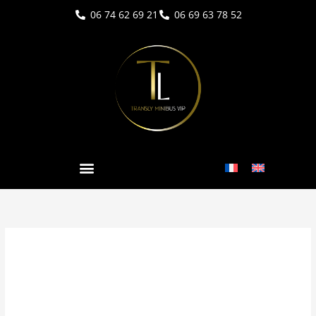
Aller
06 74 62 69 21
06 69 63 78 52
au
contenu
player