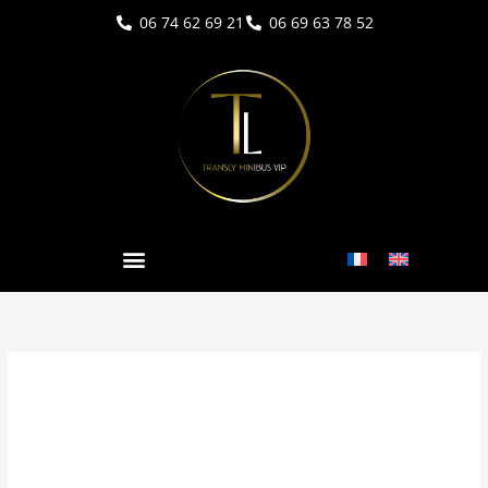
Aller
06 74 62 69 21
06 69 63 78 52
au
contenu
mobile